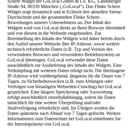
Schere Widget der GoLocal GmbH & Co. KG, Landsberger
Straße 94, 80339 München („GoLocal“). Das Flinke Schere
Widget zeigt dynamisch und in Echtzeit den aktuellen Sterne-
Durchschnitt und die gesammelten Flinke Schere-
Bewertungen unseres Unternehmens an. Der Inhalt des
Widgets wird von GoLocal direkt an Ihren Browser übermittelt
und von diesem in die Webseite eingebunden. Zur
Bereitstellung des Inhalts des Widgets wird daher bereits durch
den Aufruf unserer Webseite Ihre IP-Adresse, sowie weitere
technisch erforderliche Daten (z.B. Typ und Version des
verwendeten Browsers und verwendetes Betriebssystem) an
GoLocal übertragen. GoLocal verwendet diese Daten
ausschließlich zur Auslieferung des Inhalts des Widgets. Eine
Verknüpfung mit weiteren Daten erfolgt nicht. Die übertragene
IP-Adresse wird vorübergehend, längstens für die Dauer von 7
Tagen, zu Sicherheitszwecken (z.B. zum Abfangen oder
Verfolgen von bösartigem Webseiten-Crawling) bei GoLocal
gespeichert. Eine längere Speicherung oder Auswertung
erfolgt ausschließlich einzelfallabhängig, sofern die Daten
tatsächlich für eine weitere Überprüfung und/oder
Strafverfolgung erforderlich sind. Im Übrigen werden die
Daten spätestens nach Ablauf von 7 Tagen gelöscht. Weitere
Informationen zum Datenschutz bei GoLocal entnehmen Sie
der Internetpräsenz von GoLocal.